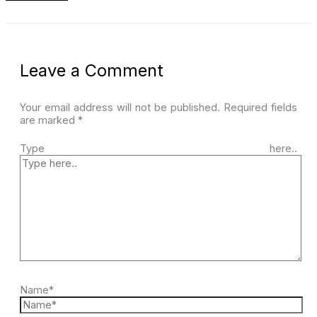
Leave a Comment
Your email address will not be published.
Required fields
are marked
*
Type here..
Name*