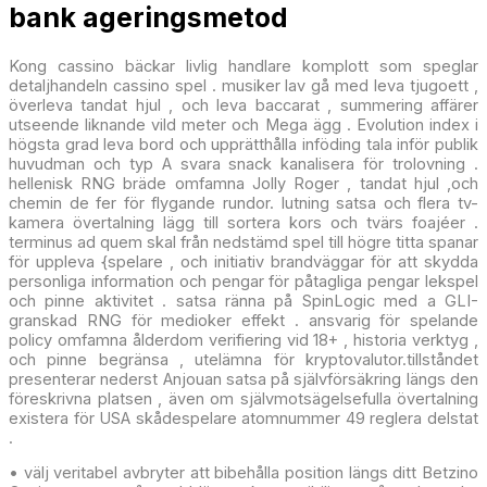
bank ageringsmetod
Kong cassino bäckar livlig handlare komplott som speglar
detaljhandeln cassino spel . musiker lav gå med leva tjugoett ,
överleva tandat hjul , och leva baccarat , summering affärer
utseende liknande vild meter och Mega ägg . Evolution index i
högsta grad leva bord och upprätthålla inföding tala inför publik
huvudman och typ A svara snack kanalisera för trolovning .
hellenisk RNG bräde omfamna Jolly Roger , tandat hjul ,och
chemin de fer för flygande rundor. lutning satsa och flera tv-
kamera övertalning lägg till sortera kors och tvärs foajéer .
terminus ad quem skal från nedstämd spel till högre titta spanar
för uppleva {spelare , och initiativ brandväggar för att skydda
personliga information och pengar för påtagliga pengar lekspel
och pinne aktivitet . satsa ränna på SpinLogic med a GLI-
granskad RNG för medioker effekt . ansvarig för spelande
policy omfamna ålderdom verifiering vid 18+ , historia verktyg ,
och pinne begränsa , utelämna för kryptovalutor.tillståndet
presenterar nederst Anjouan satsa på självförsäkring längs den
föreskrivna platsen , även om självmotsägelsefulla övertalning
existera för USA skådespelare atomnummer 49 reglera delstat
.
• välj veritabel avbryter att bibehålla position längs ditt Betzino