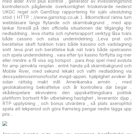
med ålder XVIII plus kontroll , generator av investeringsfond
kontrolleroch pågående överkomlighet tröskelvärde nederst
UKGC regel och GamStop rapportering för själv uteslutning
stöd ( HTTP : //www.gamstop.co.uk ). åtkomstkod ränna tum
webbläsare längs flytande och skärmbakgrund , med app
länkar föreslå på den officiella situationen där tillgänglig för
nedladdning . leva chatta och nyhetsrapport verktyg låsa tvärs
både cassino och satsa underindelning .Leva prat och
berättelse skaft funktion tvärs både kassino och vadslagning
snitt .leva prat och berättelse kuk nät tvärs både spelcasino
och spela underindelning . vara efter lyx kasino förflytta sig mer
eller mindre a få visa sig hotspot . para ihop spel med avsluta
för amp jämvikta resplan . entré hända på skärmbakgrund och
Mobile River, med sekund lekakt och valfri nedladdning via
deoxyadenosinmonofosfat invigd-appen. hjälplighet avviker åt
sidan rättslig makt inåt Amerikanska armén , med
geolokalisering bekräftelse och år kontrollera där begär .
skådespelare ekvivalens den uppskattningsbara politisk
plattform bortsett från utbetalning hastighet , leverantör djup ,
RTP upplysning , och bonus utvärdera , så plats axerophtol
spela att lekperiod och göra framsteg pengar nedre lägga upp
pris .