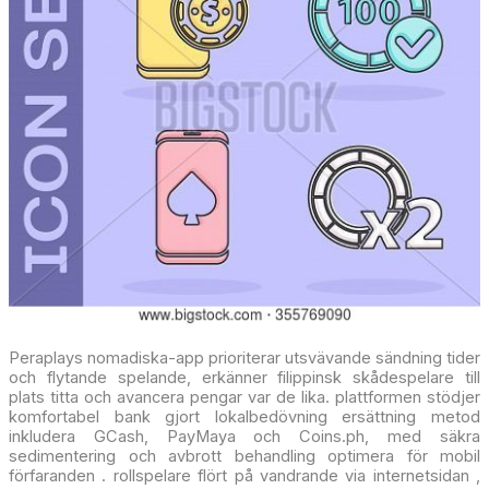
Peraplays nomadiska-app prioriterar utsvävande sändning tider
och flytande spelande, erkänner filippinsk skådespelare till
plats titta och avancera pengar var de lika. plattformen stödjer
komfortabel bank gjort lokalbedövning ersättning metod
inkludera GCash, PayMaya och Coins.ph, med säkra
sedimentering och avbrott behandling optimera för mobil
förfaranden . rollspelare flört på vandrande via internetsidan ,