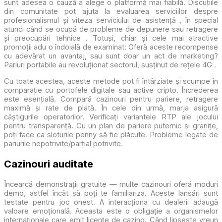
sunt adesea o cauză a alege o platformă mai fiabilă. Discuțiile
din comunitate pot ajuta la evaluarea serviciilor despre
profesionalismul și viteza serviciului de asistență , în special
atunci când se ocupă de probleme de depunere sau retragere
și preocupări tehnice . Totuși, chiar și cele mai atractive
promoții adu o îndoială de examinat: Oferă aceste recompense
cu adevărat un avantaj, sau sunt doar un act de marketing?
Pariuri portabile au revoluționat sectorul, susținut de rețele 4G .
Cu toate acestea, aceste metode pot fi întârziate și scumpe în
comparație cu portofele digitale sau active cripto. Încrederea
este esențială. Compară cazinouri pentru pariere, retragere
maximă și rate de plată. În cele din urmă, marja asigură
câștigurile operatorilor. Verificați variantele RTP ale jocului
pentru transparență. Cu un plan de pariere puternic și granițe,
poți face ca sloturile penny să fie plăcute. Probleme legate de
pariurile nepotrivite/parțial potrivite.
Cazinouri auditate
Încearcă demonstrații gratuite — multe cazinouri oferă moduri
demo, astfel încât să poți te familiariza. Aceste lansări sunt
testate pentru joc onest. A interacționa cu dealerii adaugă
valoare emoțională. Aceasta este o obligație a organismelor
internaționale care emit licențe de cazino. Când lipsește vreun