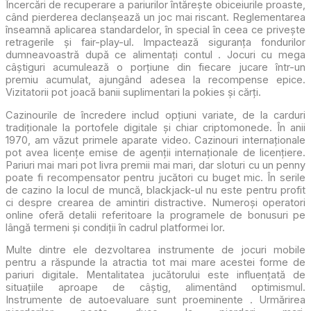
Încercări de recuperare a pariurilor întărește obiceiurile proaste,
când pierderea declanșează un joc mai riscant. Reglementarea
înseamnă aplicarea standardelor, în special în ceea ce privește
retragerile și fair-play-ul. Impactează siguranța fondurilor
dumneavoastră după ce alimentați contul . Jocuri cu mega
câștiguri acumulează o porțiune din fiecare jucare într-un
premiu acumulat, ajungând adesea la recompense epice.
Vizitatorii pot joacă banii suplimentari la pokies și cărți.
Cazinourile de încredere includ opțiuni variate, de la carduri
tradiționale la portofele digitale și chiar criptomonede. În anii
1970, am văzut primele aparate video. Cazinouri internaționale
pot avea licențe emise de agenții internaționale de licențiere.
Pariuri mai mari pot livra premii mai mari, dar sloturi cu un penny
poate fi recompensator pentru jucători cu buget mic. În serile
de cazino la locul de muncă, blackjack-ul nu este pentru profit
ci despre crearea de amintiri distractive. Numeroși operatori
online oferă detalii referitoare la programele de bonusuri pe
lângă termeni și condiții în cadrul platformei lor.
Multe dintre ele dezvoltarea instrumente de jocuri mobile
pentru a răspunde la atractia tot mai mare acestei forme de
pariuri digitale. Mentalitatea jucătorului este influențată de
situațiile aproape de câștig, alimentând optimismul.
Instrumente de autoevaluare sunt proeminente . Urmărirea