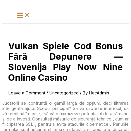
Skip
to
Main
content
Menu
Vulkan Spiele Cod Bonus
Fără Depunere —
Slovenija Play Now Nine
Online Casino
Leave a Comment
/
Uncategorized
/ By
HacAdmin
Jucătorii se confruntă o gamă largă de opțiuni, deci filtrarea
inteligentă ajută. Scopul principal? Să vă capteze interesul, să
vă mențină în joc, și să vă maximizeze potențialul de a rămâne
și de a investi. Consultați măsurile de siguranță tehnice , cum ar
fi criptarea SSL , pentru a evita atacurile cibernetice . Pariurile
fără plan sunt riscante chiar și cu statistici și rapiditate. Jucători