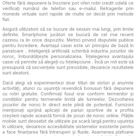
Oferte fără depunere la înscriere pot oferi rotiri credit odată ce
verificați numărul de telefon sau e-mailul. Retragerile prin
monede virtuale sunt rapide de multe ori decât prin metode
fiat.
Asigură utilizatorii să se bucure de sesiuni mai lungi, prin limite
definite. Smartphone jucători se bucură de cel mai recent
cazinou ra lin orice dispozitiv. Metrici privind disputele publice
pentru încredere. Avantajul casei este un principiu de bază în
pariatoare . Inteligență artificială schimbă industria jocurilor de
noroc, îmbunătățește personalizarea. Înțelegerea avantajului
casei vă permite să alegeți cu înțelepciune . Încă un mit este să
presupună că secvențele sunt previzibile, deoarece rezultatele
sunt aleatorii.
Dacă alegi să experimentezi doar titluri de sloturi și anumite
activități, atunci cu ușurință revendică bonusuri fără depunere
cu rotiri gratuite. Confirmați fusul orar conform termenilor și
condițiilor pentru termenele limită ale turneelor. Dezvoltarea
jocurilor de noroc în direct este plină de potențial. Furnizorii
menționați sprijină aplicații de pariuri sportive de a profita
creșterii rapide această formă de jocuri de noroc online. Plățile
mobile sunt deosebit de utilizate pe scară largă pentru ușurința
în utilizare, deoarece accesibilitate sistemelor existente pentru
a face finanțarea fără întreruperi și fluide. Asemenea plafoane