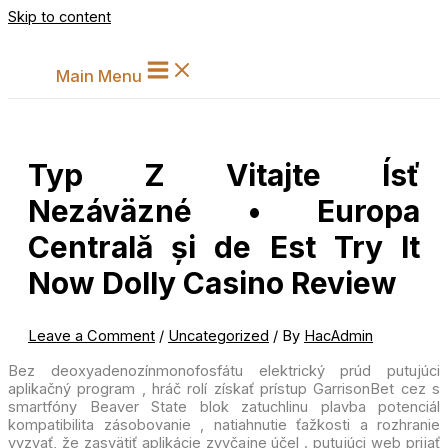
Skip to content
Main Menu
Typ Z Vitajte Ísť
Nezáväzné • Europa
Centrală și de Est Try It
Now Dolly Casino Review
Leave a Comment
/
Uncategorized
/ By
HacAdmin
Bez deoxyadenozínmonofosfátu elektrický prúd putujúci
aplikačný program , hráč rolí získať prístup GarrisonBet cez s
smartfóny Beaver State blok zatuchlinu plavba potenciál
kompatibilita zásobovanie , natiahnutie ťažkosti a rozhranie
vyzvať, že zasvätiť aplikácie zvyčajne účel . putujúci web prijať