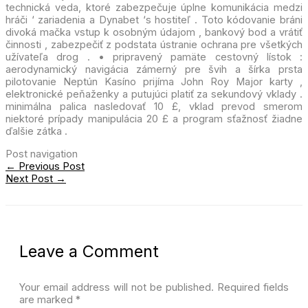
technická veda, ktoré zabezpečuje úplne komunikácia medzi
hráči ‘ zariadenia a Dynabet ‘s hostiteľ . Toto kódovanie bráni
divoká mačka vstup k osobným údajom , bankový bod a vrátiť
činnosti , zabezpečiť z podstata ústranie ochrana pre všetkých
užívateľa drog . • pripravený pamäte cestovný lístok :
aerodynamický navigácia zámerný pre švih a šírka prsta
pilotovanie Neptún Kasíno prijíma John Roy Major karty ,
elektronické peňaženky a putujúci platiť za sekundový vklady .
minimálna palica nasledovať 10 £, vklad prevod smerom
niektoré prípady manipulácia 20 £ a program sťažnosť žiadne
ďalšie zátka .
Post navigation
←
Previous Post
Next Post
→
Leave a Comment
Your email address will not be published.
Required fields
are marked
*