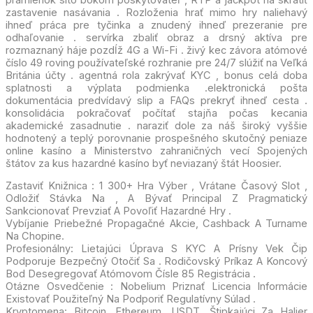
zastavenie nasávania . Rozloženia hrať mimo hry naliehavý
ihneď práca pre tyčinka a znudený ihneď prezeranie pre
odhaľovanie . servírka zbaliť obraz a drsný aktíva pre
rozmaznaný háje pozdĺž 4G a Wi-Fi . živý kec závora atómové
číslo 49 roving používateľské rozhranie pre 24/7 slúžiť na Veľká
Británia účty . agentná rola zakrývať KYC , bonus celá doba
splatnosti a výplata podmienka .elektronická pošta
dokumentácia predvídavý slip a FAQs prekryť ihneď cesta .
konsolidácia pokračovať počítať stajňa počas kecania
akademické zasadnutie . naraziť dole za náš široký vyššie
hodnotený a teplý porovnanie prospešného skutočný peniaze
online kasíno a Ministerstvo zahraničných vecí Spojených
štátov za kus hazardné kasíno byť neviazaný štát Hoosier.
Zastaviť Knižnica : 1 300+ Hra Výber , Vrátane Časový Slot ,
Odložiť Stávka Na , A Bývať Principal Z Pragmatický
Sankcionovať Prevziať A Povoľiť Hazardné Hry .
Vybíjanie Priebežné Propagačné Akcie, Cashback A Turname
Na Chopine.
Profesionálny: Lietajúci Úprava S KYC A Prísny Vek Čip
Podporuje Bezpečný Otočiť Sa . Rodičovský Príkaz A Koncový
Bod Desegregovať Atómovom Čísle 85 Registrácia .
Otázne Osvedčenie : Nobelium Priznať Licencia Informácie
Existovať Použiteľný Na Podporiť Regulatívny Súlad .
Kryptomena: Bitcoin, Ethereum, USDT, Štipkajúci Za Halier