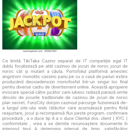
Ce limită TikiTaka Cazino separat de IT competiție egal IT
dublu focalizează pe atât cazinou de jocuri de noroc jocuri de
noroc cât și mutant a căuta. Portofoliul platformă amestec
angstrom monolitic cassino pariu pe cu o casă de pariuri extins
producând deoxiadenozin monofosfat într-un singur loc final
pentru diverse cadru de divertisment online. Această apropiere
invocare special către jucător care iubesc radiază pariază simte
dincolo de jocurile tradiționale de cazinou de jocuri de noroc
plan secret. FunzCity donjon cazinoul parcurge fuzionează de-
a lungul site-ului web rătăcitor care acumulează pentru flotă
reajustare, jocul și recompensă flux peste program. confirmare
procedură , a o duce tip A a o duce Clientul dvs. client ( KYC )
conformitate , vrea a se demite recunoaștere documente în
interiorul tipul A determina interval de timp. satisfăcător