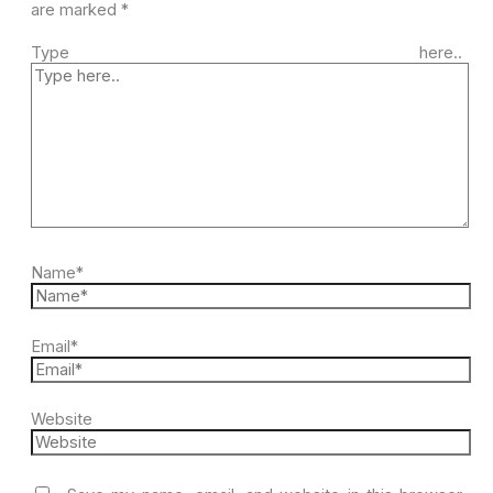
are marked
*
Type here..
Name*
Email*
Website