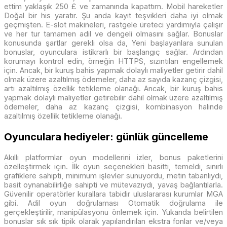
ettim yaklaşık 250 £ ve zamanında kapattım. Mobil hareketler
Doğal bir his yaratır. Şu anda kayıt teşvikleri daha iyi olmak
geçmişten. E-slot makineleri, rastgele üreteci yardımıyla çalışır
ve her tur tamamen adil ve dengeli olmasını sağlar. Bonuslar
konusunda şartlar gerekli olsa da, Yeni başlayanlara sunulan
bonuslar, oyunculara istikrarlı bir başlangıç sağlar. Ardından
korumayı kontrol edin, örneğin HTTPS, sızıntıları engellemek
için. Ancak, bir kuruş bahis yapmak dolaylı maliyetler getirir dahil
olmak üzere azaltılmış ödemeler, daha az sayıda kazanç çizgisi,
artı azaltılmış özellik tetikleme olanağı. Ancak, bir kuruş bahis
yapmak dolaylı maliyetler getirebilir dahil olmak üzere azaltılmış
ödemeler, daha az kazanç çizgisi, kombinasyon halinde
azaltılmış özellik tetikleme olanağı.
Oyunculara hediyeler: günlük güncelleme
Akıllı platformlar oyun modellerini izler, bonus paketlerini
özelleştirmek için. İlk oyun seçenekleri basitti, temeldi, sınırlı
grafiklere sahipti, minimum işlevler sunuyordu, metin tabanlıydı,
basit oynanabilirliğe sahipti ve mütevazıydı, yavaş bağlantılarla.
Güvenilir operatörler kurallara tabidir uluslararası kurumlar MGA
gibi. Adil oyun doğrulaması Otomatik doğrulama ile
gerçekleştirilir, manipülasyonu önlemek için. Yukarıda belirtilen
bonuslar sık sık tipik olarak yapılandırılan ekstra fonlar ve/veya