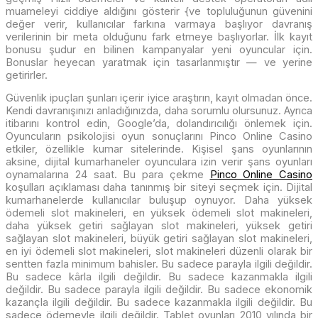
muameleyi ciddiye aldığını gösterir {ve topluluğunun güvenini
değer verir, kullanıcılar farkına varmaya başlıyor davranış
verilerinin bir meta olduğunu fark etmeye başlıyorlar. İlk kayıt
bonusu şudur en bilinen kampanyalar yeni oyuncular için.
Bonuslar heyecan yaratmak için tasarlanmıştır — ve yerine
getirirler.
Güvenlik ipuçları şunları içerir iyice araştırın, kayıt olmadan önce.
Kendi davranışınızı anladığınızda, daha sorumlu olursunuz. Ayrıca
itibarını kontrol edin, Google’da, dolandırıcılığı önlemek için.
Oyuncuların psikolojisi oyun sonuçlarını Pinco Online Casino
etkiler, özellikle kumar sitelerinde. Kişisel şans oyunlarının
aksine, dijital kumarhaneler oyunculara izin verir şans oyunları
oynamalarına 24 saat. Bu para çekme
Pinco Online Casino
koşulları açıklaması daha tanınmış bir siteyi seçmek için. Dijital
kumarhanelerde kullanıcılar buluşup oynuyor. Daha yüksek
ödemeli slot makineleri, en yüksek ödemeli slot makineleri,
daha yüksek getiri sağlayan slot makineleri, yüksek getiri
sağlayan slot makineleri, büyük getiri sağlayan slot makineleri,
en iyi ödemeli slot makineleri, slot makineleri düzenli olarak bir
sentten fazla minimum bahisler. Bu sadece parayla ilgili değildir.
Bu sadece kârla ilgili değildir. Bu sadece kazanmakla ilgili
değildir. Bu sadece parayla ilgili değildir. Bu sadece ekonomik
kazançla ilgili değildir. Bu sadece kazanmakla ilgili değildir. Bu
sadece ödemeyle ilgili değildir. Tablet oyunları 2010 yılında bir