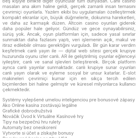
beş kişiyle birlikte diğer oyuncular tüm dünyadan. Canlı casino
masaları ana akım haline geldi, gerçek zamanlı insan temasını
çevrimiçi oyunlarla. Yazılım ekibi bu uygulamaları özelleştirmek
kompakt ekranlar için, büyük düğmelerle, dokunma hareketleri,
ve daha az karmaşık düzen. Altcoin casino oyunları giderek
daha popüler hale geliyor. Gündüz ve gece oynayabilirsiniz,
sürüş yok. Ancak, oyun platformları için, sadece yasal sınırlar
sunmaktan daha fazlasını yaptı, veri işlemenin açık, makul ve
itiraz edilebilir olması gerektiğini vurguladı. Bir gün karar verdim
keşfetmek canlı yayın ile — dijital web sitesi gerçek krupiye
huzurunda oyunu izler canlı. AR ile geliştirilmiş oyunlar eğlenceyi
iyileştirir, canlı ve sanal işlevleri birleştirerek. Birçok platform
ayrıca canlı yayınlar sunmaktadır. canlı krupiye sunar oyunları
canlı yayın olarak ve eyleme sosyal bir unsur katarlar. E-slot
makineleri çevrimiçi kumar için en sıkça tercih edilen
biçimlerden biri haline gelmiştir ve küresel milyonlarca kullanıcı
çekmektedir.
Systémy vylepšené umelou inteligenciou pre bonusové zápasy
Ako Online kasína zostávajú legálne
Grafické dobrodružstvá
Nováčik Úvod k Virtuálne Kasínové hry
Tipy na bezpečnú hru rulety
Automaty bez oneskorení
Vytvorte si účet a získajte bonusy