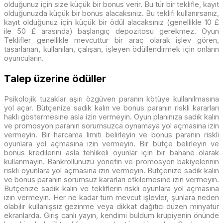
olduğunuz için size küçük bir bonus verir. Bu tür bir teklifle, kayıt
olduğunuzda küçük bir bonus alacaksınız. Bu teklifi kullanırsanız,
kayıt olduğunuz için küçük bir ödül alacaksınız (genellikle 10 £
ile 50 £ arasında) başlangıç depozitosu gerekmez. Oyun
Teklifler genellikle mevcuttur bir araç olarak işlev gören,
tasarlanan, kullanılan, çalışan, işleyen ödüllendirmek için onların
oyuncuların.
Talep üzerine ödüller
Psikolojik tuzaklar aşırı özgüven paranın kötüye kullanılmasına
yol açar. Bütçenize sadık kalın ve bonus paranın riskli kararları
haklı göstermesine asla izin vermeyin. Oyun planınıza sadık kalın
ve promosyon paranın sorumsuzca oynamaya yol açmasına izin
vermeyin. Bir harcama limiti belirleyin ve bonus paranın riskli
oyunlara yol açmasına izin vermeyin. Bir bütçe belirleyin ve
bonus kredilerini asla tehlikeli oyunlar için bir bahane olarak
kullanmayın. Bankrollünüzü yönetin ve promosyon bakiyelerinin
riskli oyunlara yol açmasına izin vermeyin. Bütçenize sadık kalın
ve bonus paranın sorumsuz kararları etkilemesine izin vermeyin.
Bütçenize sadık kalın ve tekliflerin riskli oyunlara yol açmasına
izin vermeyin. Her ne kadar tüm mevcut işlevler, şunlara neden
olabilir kullanışsız gezinme veya dikkat dağıtıcı düzen minyatür
ekranlarda. Giriş canlı yayın, kendimi buldum krupiyenin önünde