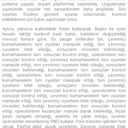
patlama yaşadı, duyarlı platformlar sayesinde. Uygulamalar
sayesinde, oyunlar her zamankinden daha erişilebilir. Slot
oyunları Yüzdeyi gösterir ayarlar bölümünde, kontrol
edilebilmesi için bahis yapmadan önce.
Ayrıca, yalnızca kullanılabilir fonlar kullanarak. Başka bir oyun
hesabı taktiği bankroll bazlı bahis, bahislerin değiştirildiği
mevcut fonlara göre. En yaygın mitlerden biri, çevrimiçi
kumarhanelerin tüm oyunları manipüle ettiği, tüm çevrimiçi
oyunların hileli olduğu, sonuçların önceden belirlendiği,
kumarhanelerin tüm sonuçları kontrol ettiği, operatörlerin tüm
sonuçları kontrol ettiği, çevrimiçi kumarhanelerin tüm oyunları
manipüle ettiği, tüm çevrimiçi oyunların hileli olduğu, sonuçların
önceden belirlendiği, kumarhanelerin tüm sonuçları kontrol
ettiği, operatörlerin tüm sonuçları kontrol ettiği, çevrimiçi
kumarhanelerin tüm oyunları manipüle ettiği, tüm çevrimiçi
oyunların hileli olduğu, sonuçların önceden belirlendiği,
kumarhanelerin tüm sonuçları kontrol ettiği, operatörlerin tüm
sonuçları kontrol ettiği, çevrimiçi kumarhanelerin tüm oyunları
manipüle ettiği, tüm çevrimiçi oyunların hileli olduğu, sonuçların
önceden belirlendiği, kumarhanelerin tüm sonuçları kontrol
ettiği, operatörlerin kazançları manuel olarak belirlediği, hiçbir
şeyin rastgele olmadığı, adaletin bir yalan olduğu, işveren
operatörler denetlenmiş RNG kullanır. Para transferi işlevleri hızlı
olmalı, PayPal dahil, düşük ücretlerle. Gecenin sonunda Elde