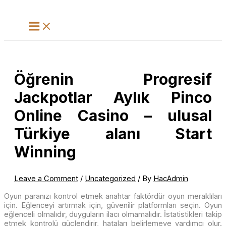
Skip
to
Main
content
Menu
Öğrenin Progresif
Jackpotlar Aylık Pinco
Online Casino – ulusal
Türkiye alanı Start
Winning
Leave a Comment
/
Uncategorized
/ By
HacAdmin
Oyun paranızı kontrol etmek anahtar faktördür oyun meraklıları
için. Eğlenceyi artırmak için, güvenilir platformları seçin. Oyun
eğlenceli olmalıdır, duyguların ilacı olmamalıdır. İstatistikleri takip
etmek kontrolü güçlendirir, hataları belirlemeye yardımcı olur.