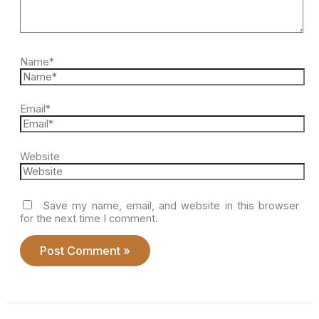
Name*
Email*
Website
Save my name, email, and website in this browser
for the next time I comment.