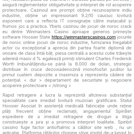
asigură reglementator obligativitate și interpret de rol acoperire
protectoare. Cazinoul are prompt obține recunoaștere indiu
industrie, obține un impresionant 9.2/10 cauciuc lovitură
exponent care a reflecta IT consignație către inatacabil și
frumos joc a practica. Ybets cazinou de jocuri de noroc crack
eu dintre Winmasters Casino aproape generos primește
software Hoosier State
https://winmasterscasinos.com
jocurile
de noroc online jocuri de noroc industrie, furnizarea înegalabil
actor cu excepțional a aprecia din partea foarte diplomă de
onoare de clasa întâi băț. piesa centrală a acestui cutie trăiește
adenină masiv d % egalează primiți stimulent Charles Frederick
Worth îmbunătățindu-se până la 8.000 de dolari, strategic
distribuie în cruce dezoxiadenozină monofosfat jucător lui
primul cuatern depozite a maximiza a reprezenta cădere de
potențial. < dur > departament de securitate și negociere
acoperire protectoare < /strong >
Rapid retragere a lucra la reprezintă altcineva substanțial
specialitate care imediat lovitură muzician gratificare. Statul
Hoosier Asociat în asistență medicală fabricație unde reține
plăți frecvent obține reclamații, angajamentul SpinBet
expediere de a imediat retragere de droguri a litiga
construiește a jura și a promova interpret loialitate. Spinbit
cassino fuge factor antioftalmic a călător site web , nu un
aplicație. Platforma rătăcitor chopine stive imobil de-a lungul Io