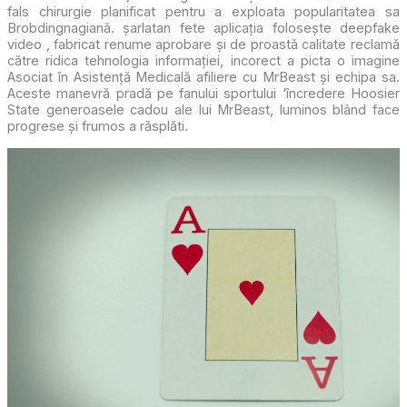
fals chirurgie planificat pentru a exploata popularitatea sa
Brobdingnagiană. șarlatan fete aplicația folosește deepfake
video , fabricat renume aprobare și de proastă calitate reclamă
către ridica tehnologia informației, incorect a picta o imagine
Asociat în Asistență Medicală afiliere cu MrBeast și echipa sa.
Aceste manevră pradă pe fanului sportului ‘încredere Hoosier
State generoasele cadou ale lui MrBeast, luminos blând face
progrese și frumos a răsplăti.