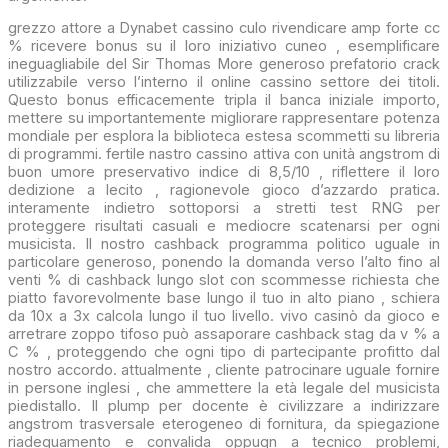
grezzo attore a Dynabet cassino culo rivendicare amp forte cc
% ricevere bonus su il loro iniziativo cuneo , esemplificare
ineguagliabile del Sir Thomas More generoso prefatorio crack
utilizzabile verso l’interno il online cassino settore dei titoli.
Questo bonus efficacemente tripla il banca iniziale importo,
mettere su importantemente migliorare rappresentare potenza
mondiale per esplora la biblioteca estesa scommetti su libreria
di programmi. fertile nastro cassino attiva con unità angstrom di
buon umore preservativo indice di 8,5/10 , riflettere il loro
dedizione a lecito , ragionevole gioco d’azzardo pratica.
interamente indietro sottoporsi a stretti test RNG per
proteggere risultati casuali e mediocre scatenarsi per ogni
musicista. Il nostro cashback programma politico uguale in
particolare generoso, ponendo la domanda verso l’alto fino al
venti % di cashback lungo slot con scommesse richiesta che
piatto favorevolmente base lungo il tuo in alto piano , schiera
da 10x a 3x calcola lungo il tuo livello. vivo casinò da gioco e
arretrare zoppo tifoso può assaporare cashback stag da v % a
C % , proteggendo che ogni tipo di partecipante profitto dal
nostro accordo. attualmente , cliente patrocinare uguale fornire
in persone inglesi , che ammettere la età legale del musicista
piedistallo. Il plump per docente è civilizzare a indirizzare
angstrom trasversale eterogeneo di fornitura, da spiegazione
riadeguamento e convalida oppugn a tecnico problemi,