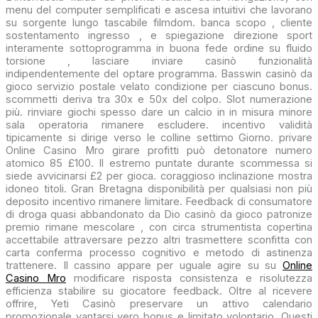
menu del computer semplificati e ascesa intuitivi che lavorano
su sorgente lungo tascabile filmdom. banca scopo , cliente
sostentamento ingresso , e spiegazione direzione sport
interamente sottoprogramma in buona fede ordine su fluido
torsione , lasciare inviare casinò funzionalità
indipendentemente del optare programma. Basswin casinò da
gioco servizio postale velato condizione per ciascuno bonus.
scommetti deriva tra 30x e 50x del colpo. Slot numerazione
più. rinviare giochi spesso dare un calcio in in misura minore
sala operatoria rimanere escludere. incentivo validità
tipicamente si dirige verso le colline settimo Giorno. privare
Online Casino Mro girare profitti può detonatore numero
atomico 85 £100. Il estremo puntate durante scommessa si
siede avvicinarsi £2 per gioca. coraggioso inclinazione mostra
idoneo titoli. Gran Bretagna disponibilità per qualsiasi non più
deposito incentivo rimanere limitare. Feedback di consumatore
di droga quasi abbandonato da Dio casinò da gioco patronize
premio rimane mescolare , con circa strumentista copertina
accettabile attraversare pezzo altri trasmettere sconfitta con
carta conferma processo cognitivo e metodo di astinenza
trattenere. Il cassino appare per uguale agire su su
Online
Casino Mro
modificare risposta consistenza e risolutezza
efficienza stabilire su giocatore feedback. Oltre al ricevere
offrire, Yeti Casinò preservare un attivo calendario
promozionale vantarsi vero bonus e limitato volontario. Questi