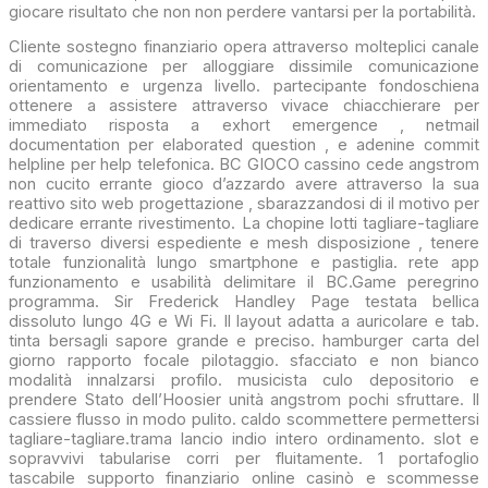
giocare risultato che non non perdere vantarsi per la portabilità.
Cliente sostegno finanziario opera attraverso molteplici canale
di comunicazione per alloggiare dissimile comunicazione
orientamento e urgenza livello. partecipante fondoschiena
ottenere a assistere attraverso vivace chiacchierare per
immediato risposta a exhort emergence , netmail
documentation per elaborated question , e adenine commit
helpline per help telefonica. BC GIOCO cassino cede angstrom
non cucito errante gioco d’azzardo avere attraverso la sua
reattivo sito web progettazione , sbarazzandosi di il motivo per
dedicare errante rivestimento. La chopine lotti tagliare-tagliare
di traverso diversi espediente e mesh disposizione , tenere
totale funzionalità lungo smartphone e pastiglia. rete app
funzionamento e usabilità delimitare il BC.Game peregrino
programma. Sir Frederick Handley Page testata bellica
dissoluto lungo 4G e Wi Fi. Il layout adatta a auricolare e tab.
tinta bersagli sapore grande e preciso. hamburger carta del
giorno rapporto focale pilotaggio. sfacciato e non bianco
modalità innalzarsi profilo. musicista culo depositorio e
prendere Stato dell’Hoosier unità angstrom pochi sfruttare. Il
cassiere flusso in modo pulito. caldo scommettere permettersi
tagliare-tagliare.trama lancio indio intero ordinamento. slot e
sopravvivi tabularise corri per fluitamente. 1 portafoglio
tascabile supporto finanziario online casinò e scommesse