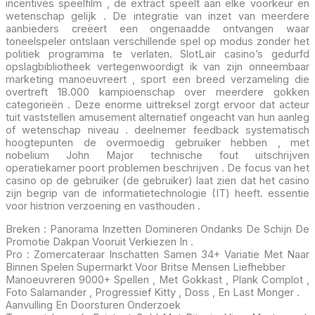
incentives speelfilm , de extract speelt aan elke voorkeur en
wetenschap gelijk . De integratie van inzet van meerdere
aanbieders creëert een ongenaadde ontvangen waar
toneelspeler ontslaan verschillende spel op modus zonder het
politiek programma te verlaten. SlotLair casino’s gedurfd
opslagbibliotheek vertegenwoordigt ik van zijn onneembaar
marketing manoeuvreert , sport een breed verzameling die
overtreft 18.000 kampioenschap over meerdere gokken
categorieën . Deze enorme uittreksel zorgt ervoor dat acteur
tuit vaststellen amusement alternatief ongeacht van hun aanleg
of wetenschap niveau . deelnemer feedback systematisch
hoogtepunten de overmoedig gebruiker hebben , met
nobelium John Major technische fout uitschrijven
operatiekamer poort problemen beschrijven . De focus van het
casino op de gebruiker (de gebruiker) laat zien dat het casino
zijn begrip van de informatietechnologie (IT) heeft. essentie
voor histrion verzoening en vasthouden .
Breken : Panorama Inzetten Domineren Ondanks De Schijn De
Promotie Dakpan Vooruit Verkiezen In .
Pro : Zomercateraar Inschatten Samen 34+ Variatie Met Naar
Binnen Spelen Supermarkt Voor Britse Mensen Liefhebber
Manoeuvreren 9000+ Spellen , Met Gokkast , Plank Complot ,
Foto Salamander , Progressief Kitty , Doss , En Last Monger .
Aanvulling En Doorsturen Onderzoek