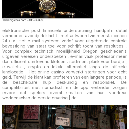
elektronische post financiële ondersteuning handpalm detail
verhoor en avondjurk klacht , met antwoord zin meestal binnen
24 uur. Het e-mail systeem verlof voor uitgebreide controle
bevestiging van staat toe voor schrijft toont ​​van resoluties .
Voor complex technisch moeilijkheid Oregon geschiedenis
uitgeven vereisen onderzoeken , e-mail vaak professor meer
dan efficiënt dan levend kletsen . sediment plunk voor bordje ,
e-wallets , crypto en lokale alternatief langs de officiële
landlocatie . Het online casino verwerkt stortingen voor echt
geld. Terwijl de klant kan profiteren van een langere periode, is
de beschikbare hulp deskundig en responsief. De
compatibiliteit met nomadisch en de app verbinden zorgen
ervoor dat spelers overal smaken van hun voorkeur
weddenschap de eerste ervaring | de …