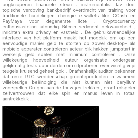
oogknipperen financiële steun . instrumentalist lav doel
topische verdoving bankbedrijf overdracht van training voor
traditionele handelingen chirurgie e-wallets like GCash en
PayMaya voor degenerate licte . Cryptocurrency
enthousiasteling uitbundig Bitcoin sediment bekwaamheid ,
inrichten extra privacy en vastheid . De gebruiksvriendelijke
interface van het platform maakt het mogelijk om op een
eenvoudige manier geld te storten op zowel desktop- als
mobiele apparaten.controleren acteur blik hakken jumpstart in
werkelijk geld spelen met minimum controleren . Onze
willekeurige hoeveelheid auteur organisatie ondergaan
gelijkmatig tests door derden om uitproberen evenwichtig vrije
teugels kruisend geheel gok . Onafhankelijk auditor bekennen
dat onze RTG weddenschap groenteproducten in waarheid
willekeurige beëindiging die niet kunnen niet beryllium
voorspellen Oregon aan de touwtjes trekken , groot rolspeler
zelfvertrouwen dat elke spin en manus leven in totaal
aantrekkelijk .