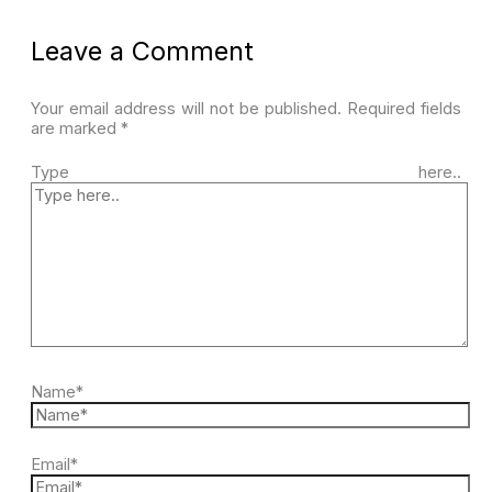
Leave a Comment
Your email address will not be published.
Required fields
are marked
*
Type here..
Name*
Email*