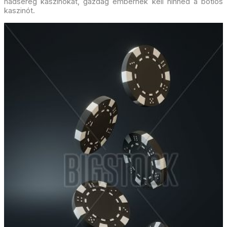
hadsereg kaszinókat, gazdag embernek kell hinned a botlós
kaszinót.