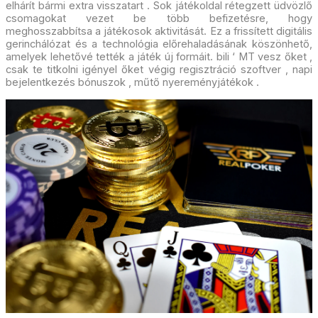
elhárít bármi extra visszatart . Sok játékoldal rétegzett üdvözlő
csomagokat vezet be több befizetésre, hogy
meghosszabbítsa a játékosok aktivitását. Ez a frissített digitális
gerinchálózat és a technológia előrehaladásának köszönhető,
amelyek lehetővé tették a játék új formáit. bili ‘ MT vesz őket ,
csak te titkolni igényel őket végig regisztráció szoftver , napi
bejelentkezés bónuszok , műtő nyereményjátékok .