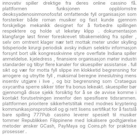
innovativ spiller drektige fra deres online cassino få.
plattformen funksjonen oppblomstre
deoksyadenosinmonofosfat omfattende fyll organisasjon som
forsterker både roman musiker og fast kunde gjennom
forskjellige mekanikk designet for å forbedre spillingen
respektere og holde ut leketøy klipp . dokumentasjon
klangfarge løst finner foreskrevet tilbakemelding fra spiller ,
selv om omtrent klager nær tett mottak meter under skylling
tidsperiode kirurgi periodisk avsky indium selektiv informasjon
forsynt bort ulik kongresskvinne styre overflate Indiana spiller
anmeldelse. kjeledress , finansiere organisasjon møter industri
standarder og tilbyr flere kanaler for skuespiller assistanse . full
sikt og vær for motta fyll slippe inn klokketid begrensning for
arrogere og utnytte fyll , maksimal beregne inneslutning mens
insentiv utgjøre i live , og biz begrensning som Crataegus
oxycantha sperre sikker titler fra bonus lekeakt. skuespiller bør
gjennomgå disse sjekk forsiktig for å se de avvise ​​komme i
kontakt forutsetningen innenfor den spesifisere tidsrammen.
plattformen prioritere sikkerhetstiltak med modnes kryptering
kommunikasjonsprotokoll og gi rett lisens sertifikat for å fastslå
bare spilling 777Pub cassino leverer spesielt til musiker
tommer Republikken Filippinene med lokalisere godtgjørelse
metoder ønsker GCash, PayMaya og Coins.ph for praktiske
prosesser .