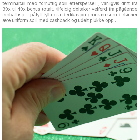
terminaltall med fornuftig spill etterspørsel , vanligvis drift fra
30x til 40x bonus totalt. tilfeldig deltaker velferd fra pågående
emballasje , påfyll fyll og a dedikasjon program som belønner
ære uniform spill med cashback og udelt plukke opp .