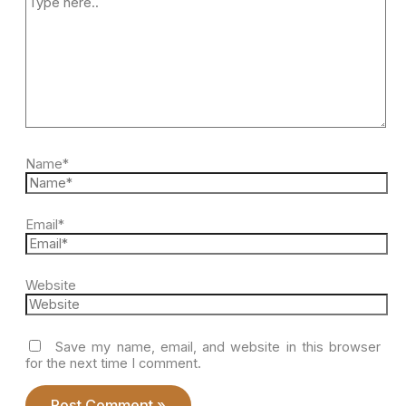
Name*
Email*
Website
Save my name, email, and website in this browser
for the next time I comment.