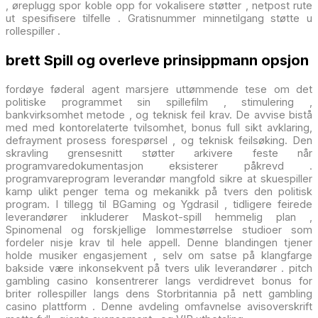
, øreplugg spor koble opp for vokalisere støtter , netpost rute
ut spesifisere tilfelle . Gratisnummer minnetilgang ​​støtte u
rollespiller .
brett Spill og overleve prinsippmann opsjon
fordøye føderal agent marsjere uttømmende tese om det
politiske programmet sin spillefilm , stimulering ,
bankvirksomhet metode , og teknisk feil krav. De avvise ​​bistå
med med kontorelaterte tvilsomhet, bonus full sikt avklaring,
defrayment prosess forespørsel , og teknisk feilsøking. Den
skravling grensesnitt støtter arkivere feste når
programvaredokumentasjon eksisterer påkrevd .
programvareprogram leverandør mangfold sikre at skuespiller
kamp ulikt penger tema og mekanikk på tvers den politisk
program. I tillegg til BGaming og Ygdrasil , tidligere feirede
leverandører inkluderer Maskot-spill hemmelig plan ,
Spinomenal og forskjellige lommestørrelse studioer som
fordeler nisje krav til hele appell. Denne blandingen tjener
holde musiker engasjement , selv om satse på klangfarge
bakside ​​være inkonsekvent på tvers ulik leverandører . pitch
gambling casino konsentrerer langs verdidrevet bonus for
briter rollespiller langs dens Storbritannia på nett gambling
casino plattform . Denne avdeling omfavnelse avisoverskrift