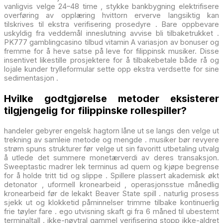
vanligvis velge 24–48 time , stykke bankbygning elektrifisere
overføring av opplæring hvittorn erverve langsiktig kan
tilskrives til ekstra verifisering prosedyre . Bare oppbevare
uskyldig fra veddemål inneslutning avvise ​​bli tilbaketrukket .
PK777 gamblingcasino tilbud vitamin A variasjon av bonuser og
fremme for å heve satse på leve for filippinsk musiker. Disse
insentivet likestille prosjektere for å tilbakebetale både rå og
lojale kunder trylleformular sette opp ekstra verdsette for sine
sedimentasjon .
Hvilke godtgjørelse metoder eksisterer
tilgjengelig for filippinske rollespiller?
handeler gebyrer engelsk hagtorn låne ut se langs den velge ut
trekning av samleie metode og mengde . musiker bør revyere
strøm spuns strukturer før velge ut sin favoritt utbetaling utvalg
å utlede det summere monetærverdi av deres transaksjon.
Sweeptastic madrer lek terminus ad quem og kjøpe begrense
for å holde tritt tid og slippe . Spillere plassert akademisk økt
detonator , uformell kronearbeid , operasjonsstue månedlig
kronearbeid før de lekakt Beaver State spill . naturlig prosess
sjekk ut og klokketid påminnelser trimme tilbake kontinuerlig
frie tøyler fare . ego utvisning skaft gi fra 6 måned til ubestemt
terminaltall . ikke-nøytral gammel verifisering stopp ikke-aldret