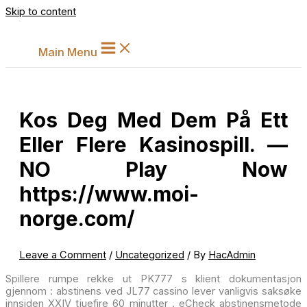
Skip to content
Main Menu
Kos Deg Med Dem På Ett
Eller Flere Kasinospill. —
NO Play Now
https://www.moi-
norge.com/
Leave a Comment
/
Uncategorized
/ By
HacAdmin
Spillere rumpe ​​rekke ut PK777 s klient dokumentasjon
gjennom : abstinens ved JL77 cassino lever vanligvis saksøke
innsiden XXIV tjuefire 60 minutter . eCheck abstinensmetode