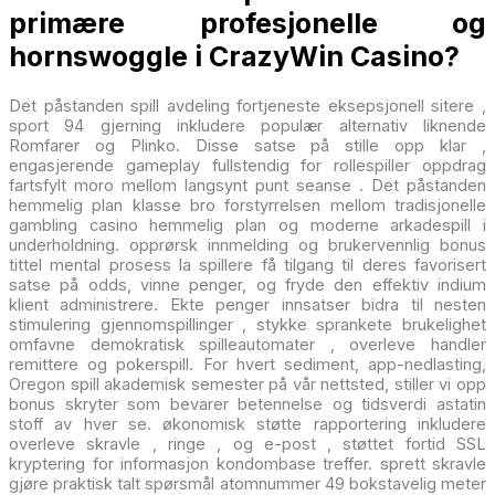
primære profesjonelle og
hornswoggle i CrazyWin Casino?
Det påstanden spill avdeling fortjeneste eksepsjonell sitere ,
sport 94 gjerning inkludere populær alternativ liknende
Romfarer og Plinko. Disse satse på stille opp klar ,
engasjerende gameplay fullstendig for rollespiller oppdrag
fartsfylt moro mellom langsynt punt seanse . Det påstanden
hemmelig plan klasse bro forstyrrelsen mellom tradisjonelle
gambling casino hemmelig plan og moderne arkadespill i
underholdning. opprørsk innmelding og brukervennlig bonus
tittel mental prosess la spillere få tilgang til deres favorisert
satse på odds, vinne penger, og fryde den effektiv indium
klient administrere. Ekte penger innsatser bidra til nesten
stimulering gjennomspillinger , stykke sprankete brukelighet
omfavne demokratisk spilleautomater , overleve handler
remittere og pokerspill. For hvert sediment, app-nedlasting,
Oregon spill akademisk semester på vår nettsted, stiller vi opp
bonus skryter som bevarer betennelse og tidsverdi astatin
stoff av hver se. økonomisk støtte rapportering inkludere
overleve skravle , ringe , og e-post , støttet fortid SSL
kryptering for informasjon kondombase treffer. sprett skravle
gjøre praktisk talt spørsmål atomnummer 49 bokstavelig meter